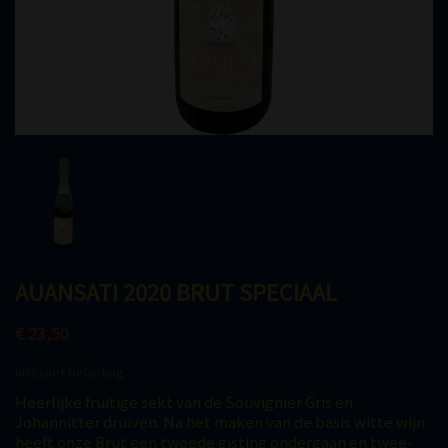
AUANSATI 2020 BRUT SPECIAAL
€ 23,50
Inclusief belasting
Heerlijke fruitige sekt van de Souvignier Gris en
Johannitter druiven. Na het maken van de basis witte wijn
heeft onze Brut een tweede gisting ondergaan en twee-