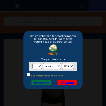
(0)
shopping_cart


search
Om de webwinkel te bezoeken moet je
18 jaar of ouder zijn. Wij moeten
wettelijk gezien daarop toetsen.
Voer geboortedatum in
Ik ga akkoord met de voorwaarden