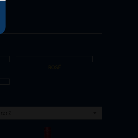
ROSÉ

 tot Z