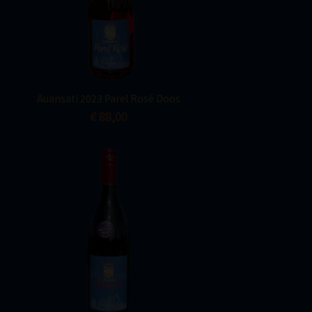
Snel bekijken

Auansati 2023 Parel Rosé Doos
€ 88,00