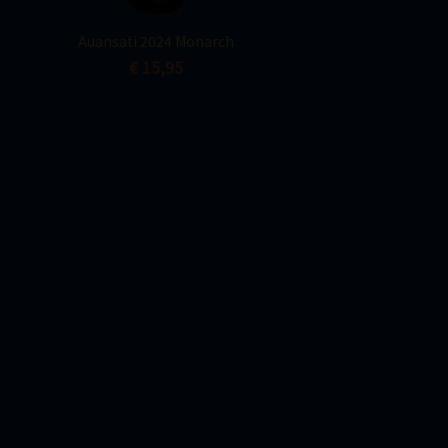
Snel bekijken

Auansati 2024 Monarch
€ 15,95