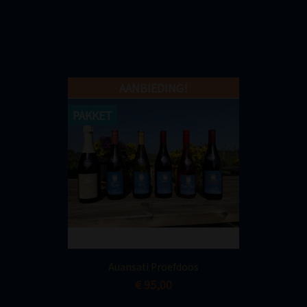
AANBIEDING!
PAKKET
Snel bekijken

Auansati Proefdoos
€ 95,00