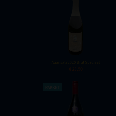
Snel bekijken

Auansati 2020 Brut Speciaal
€ 23,50
PAKKET