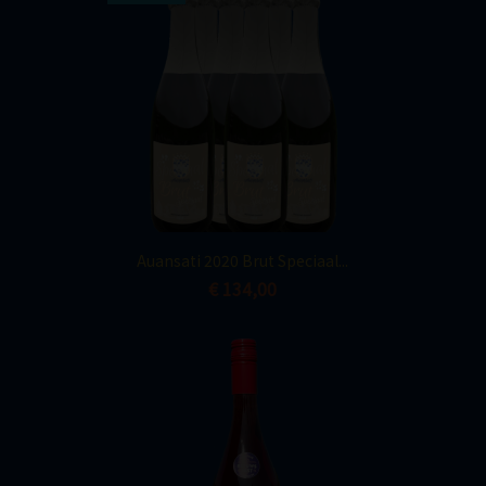
Snel bekijken

Auansati 2020 Brut Speciaal...
€ 134,00