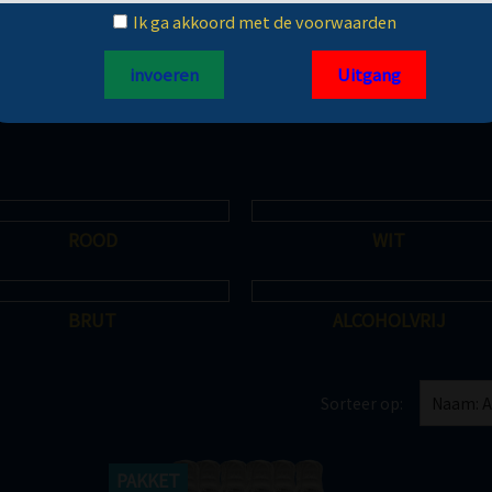
Ik ga akkoord met de voorwaarden
ROOD
WIT
BRUT
ALCOHOLVRIJ
Sorteer op:
Naam: A
PAKKET