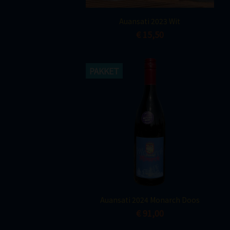
Snel bekijken

Auansati 2023 Wit
€ 15,50
PAKKET
Snel bekijken

Auansati 2024 Monarch Doos
€ 91,00