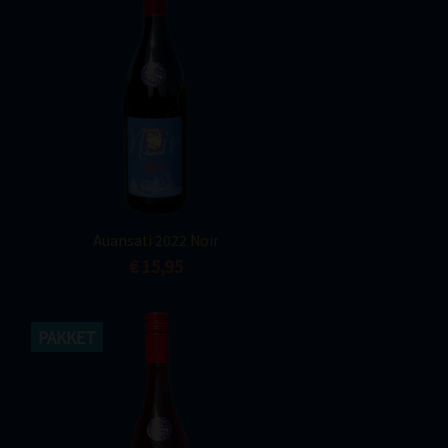
Snel bekijken

Auansati 2022 Noir
€ 15,95
PAKKET