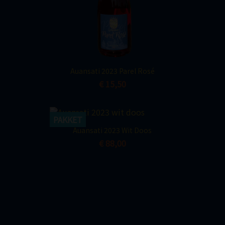
Snel bekijken

Auansati 2023 Parel Rosé
€ 15,50
PAKKET
Snel bekijken

Auansati 2023 Wit Doos
€ 88,00