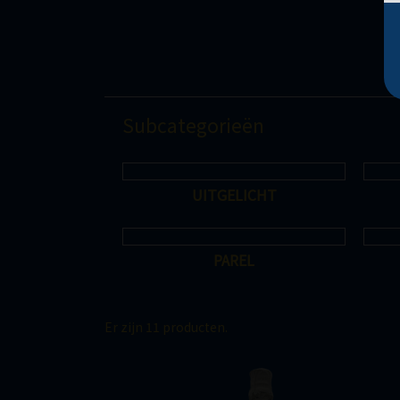
Subcategorieën
UITGELICHT
PAREL
Er zijn 11 producten.