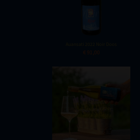
Snel bekijken

Auansati 2022 Noir Doos
€ 91,00