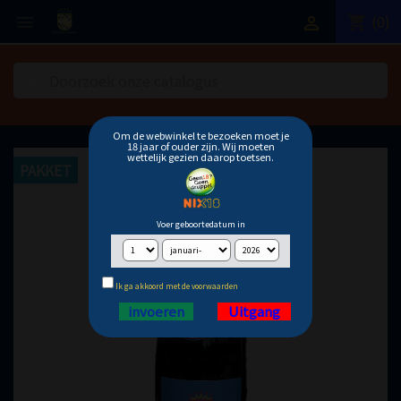
(0)
shopping_cart


search
Om de webwinkel te bezoeken moet je
18 jaar of ouder zijn. Wij moeten
wettelijk gezien daarop toetsen.
PAKKET
Voer geboortedatum in
Ik ga akkoord met de voorwaarden